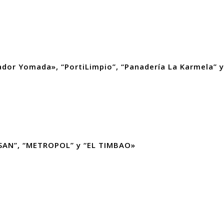
sador Yomada», “PortiLimpio”, “Panadería La Karmela”
RISAN”, “METROPOL” y “EL TIMBAO»
s